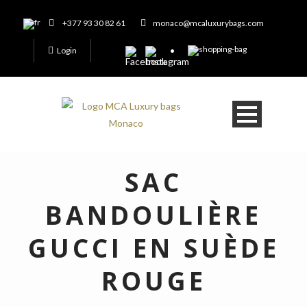
+377 93 30 82 61
monaco@mcaluxurybags.com
Login
SAC
BANDOULIÈRE
GUCCI EN SUÈDE
ROUGE