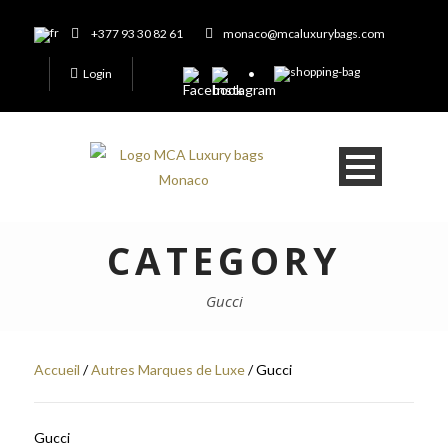
+377 93 30 82 61
monaco@mcaluxurybags.com
Login
CATEGORY
Gucci
Accueil
/
Autres Marques de Luxe
/ Gucci
Gucci