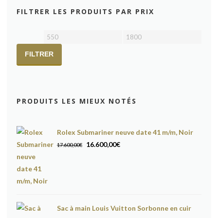
FILTRER LES PRODUITS PAR PRIX
Prix
Prix
min
max
FILTRER
PRODUITS LES MIEUX NOTÉS
Rolex Submariner neuve date 41 m/m, Noir
Le
Le
16.600,00
€
17.600,00
€
prix
prix
initial
actuel
était :
est :
17.600,00€.
16.600,00€.
Sac à main Louis Vuitton Sorbonne en cuir