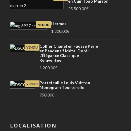
en Cuir Togo Marron
25.500,00
€
Hermes
VENDU
1.800,00
€
Collier Chanel en Fausse Perle
VENDU
et Pendentif Métal Doré :
L’Élégance Classique
Réinventée
1.200,00
€
Portefeuille Louis Vuitton
VENDU
Monogram Tourterelle
750,00
€
LOCALISATION