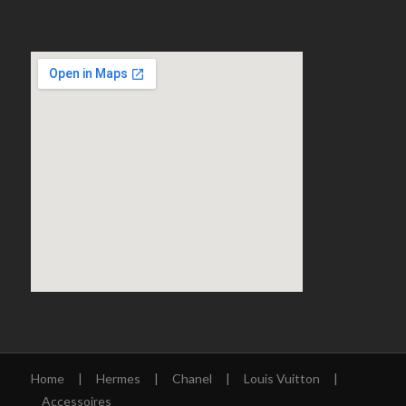
Home
|
Hermes
|
Chanel
|
Louis Vuitton
|
Accessoires