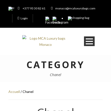
+377 93 30 82 61
monaco@mcaluxurybags.com
Login
CATEGORY
Chanel
Accueil
/ Chanel