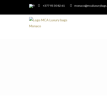
+377 93 30 82 61
monaco@mcaluxurybags