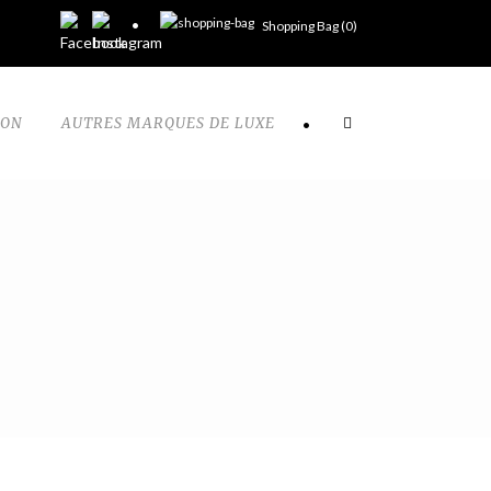
Shopping Bag (
0
)
TON
AUTRES MARQUES DE LUXE
•