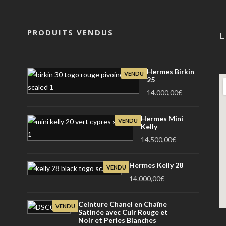
PRODUITS VENDUS
L
Hermes Birkin
VENDU
25
14.000,00
€
Hermes Mini
VENDU
Kelly
14.500,00
€
Hermes Kelly 28
VENDU
14.000,00
€
Ceinture Chanel en Chaîne
VENDU
Satinée avec Cuir Rouge et
Noir et Perles Blanches