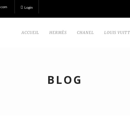
.com
Login
ACCUEIL
HERMÈS
CHANEL
LOUIS VUIT
BLOG