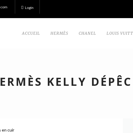
.com
Login
ACCUEIL
HERMÈS
CHANEL
LOUIS VUIT
ERMÈS KELLY DÉPÊC
 en cuir