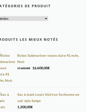
ATÉGORIES DE PRODUIT
RODUITS LES MIEUX NOTÉS
Rolex Submariner neuve date 41 m/m,
Noir
Le
Le
16.600,00
€
17.600,00
€
prix
prix
initial
actuel
était :
est :
17.600,00€.
16.600,00€.
Sac à main Louis Vuitton Sorbonne en
cuir épis beige
1.200,00
€