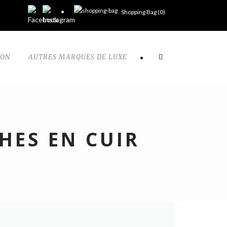
Shopping Bag (
0
)
TON
AUTRES MARQUES DE LUXE
•
HES EN CUIR