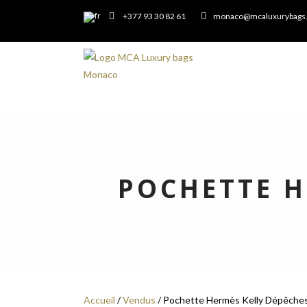
+377 93 30 82 61
monaco@mcaluxurybags
POCHETTE H
Accueil
/
Vendus
/ Pochette Hermès Kelly Dépêches