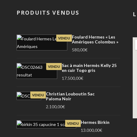
PRODUITS VENDUS
L
Foulard Hermes « Les
VENDU
Amériques Colombus »
580,00
€
Sac à main Hermès Kelly 25
VENDU
en cuir Togo gris
17.500,00
€
Christian Louboutin Sac
VENDU
Paloma Noir
2.100,00
€
Hermes Birkin
VENDU
13.000,00
€