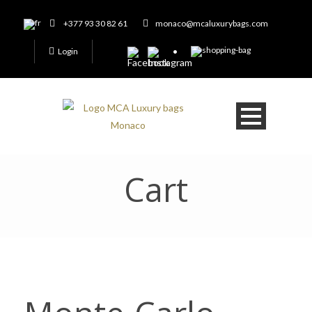
+377 93 30 82 61
monaco@mcaluxurybags.com
Login
Cart
cart