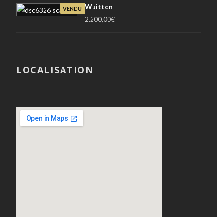
Wuitton
VENDU
2.200,00
€
LOCALISATION