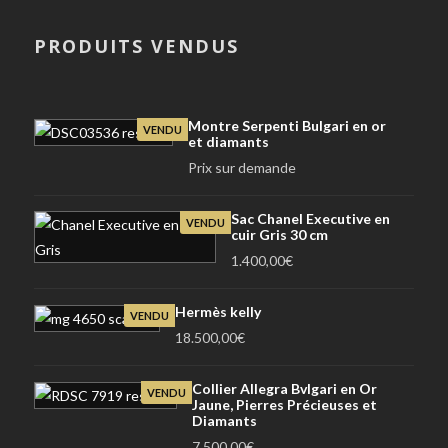
PRODUITS VENDUS
Montre Serpenti Bulgari en or
VENDU
et diamants
Prix sur demande
Sac Chanel Executive en
VENDU
cuir Gris 30 cm
1.400,00
€
Hermès kelly
VENDU
18.500,00
€
Collier Allegra Bvlgari en Or
VENDU
Jaune, Pierres Précieuses et
Diamants
7.500,00
€