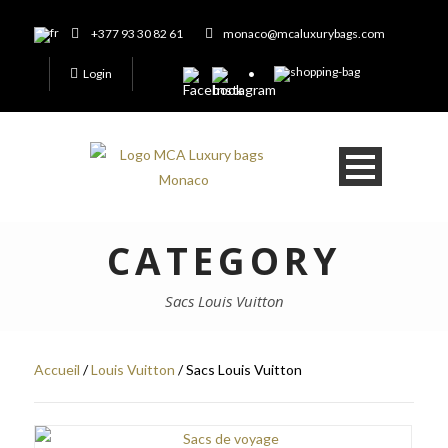
+377 93 30 82 61
monaco@mcaluxurybags.com
Login
CATEGORY
Sacs Louis Vuitton
Accueil
/
Louis Vuitton
/ Sacs Louis Vuitton