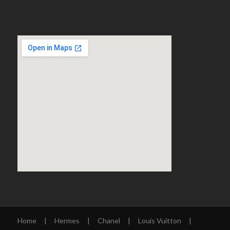
Home
|
Hermes
|
Chanel
|
Louis Vuitton
|