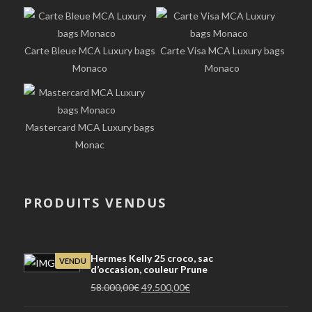
Carte Bleue MCA Luxury bags
Carte Visa MCA Luxury bags
Monaco
Monaco
Mastercard MCA Luxury bags
Monac
PRODUITS VENDUS
Hermes Kelly 25 croco, sac
VENDU
d’occasion, couleur Prune
Le
Le
58.000,00
€
49.500,00
€
prix
prix