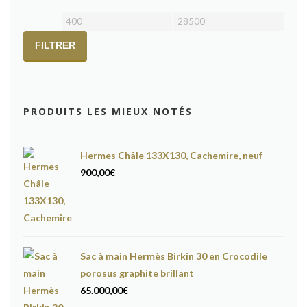
Prix
Prix
min
max
FILTRER
PRODUITS LES MIEUX NOTÉS
Hermes Châle 133X130, Cachemire, neuf
900,00
€
Sac à main Hermès Birkin 30 en Crocodile
porosus graphite brillant
65.000,00
€