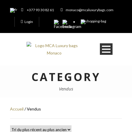
+377 93 30 82 61
monaco@mcaluxurybags.com
Login
CATEGORY
Vendus
Accueil
/ Vendus