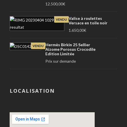
12.500,00
€
Valise à roulettes
VENDU
Versace en toile noir
1.650,00
€
Hermès Birkin 25 Sellier
VENDU
Aizome Porosus Crocodile
Edition Limitée
Prix sur demande
LOCALISATION