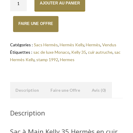
AJOUTER AU PANIER
FAIRE UNE OFFRE
Catégories :
Sacs Hermès
,
Hermès Kelly
,
Hermès
,
Vendus
Étiquettes :
sac de luxe Monaco
,
Kelly 35
,
cuir autruche
,
sac
Hermès Kelly
,
stamp 1992
,
Hermes
Description
Faire une Offre
Avis (0)
Description
Sac à Main Kelly 35 Hermès en cuir