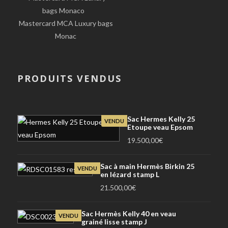
Mastercard MCA Luxury bags
Monac
PRODUITS VENDUS
Sac Hermes Kelly 25
VENDU
Etoupe veau Epsom
19.500,00
€
Sac à main Hermès Birkin 25
VENDU
en lézard stamp L
21.500,00
€
Sac Hermès Kelly 40 en veau
VENDU
grainé lisse stamp J