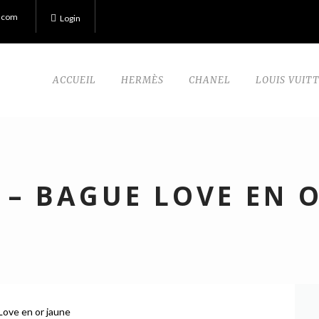
.com
Login
ACCUEIL
HERMÈS
CHANEL
LOUIS VUIT
 – BAGUE LOVE EN 
Love en or jaune