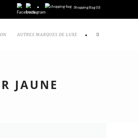
Shopping Bag (
0
)
TON
AUTRES MARQUES DE LUXE
•
OR JAUNE