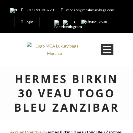
+377 93 30 82 61
monaco@mcaluxurybags.com
Login
HERMES BIRKIN
30 VEAU TOGO
BLEU ZANZIBAR
Accueil
/
Vendus
/ Hermes Birkin 30 veau togo Bleu Zanzibar