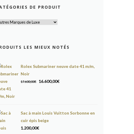
ATÉGORIES DE PRODUIT
RODUITS LES MIEUX NOTÉS
Rolex Submariner neuve date 41 m/m,
Noir
Le
Le
16.600,00
€
17.600,00
€
prix
prix
initial
actuel
était :
est :
17.600,00€.
16.600,00€.
Sac à main Louis Vuitton Sorbonne en
cuir épis beige
1.200,00
€