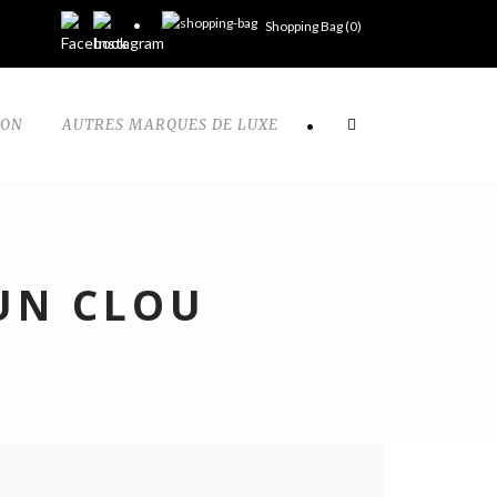
Shopping Bag (
0
)
TON
AUTRES MARQUES DE LUXE
•
 UN CLOU