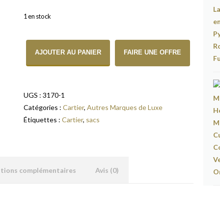
1 en stock
quantité de Cartier - Bracelet Juste un Clou
AJOUTER AU PANIER
FAIRE UNE OFFRE
UGS :
3170-1
Catégories :
Cartier
,
Autres Marques de Luxe
Étiquettes :
Cartier
,
sacs
ations complémentaires
Avis (0)