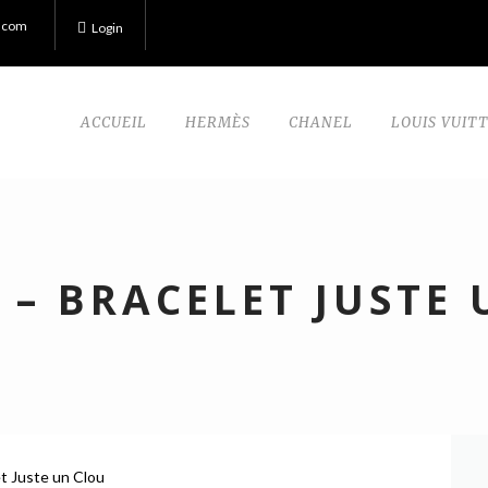
.com
Login
ACCUEIL
HERMÈS
CHANEL
LOUIS VUIT
 – BRACELET JUSTE
et Juste un Clou