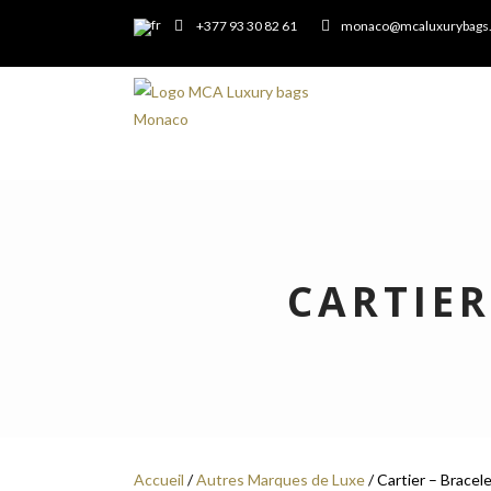
+377 93 30 82 61
monaco@mcaluxurybags
CARTIER
Accueil
/
Autres Marques de Luxe
/ Cartier – Bracel