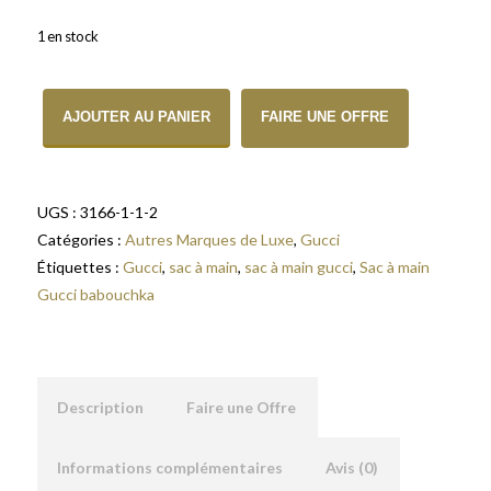
1 en stock
quantité de Sac à main Gucci babouchka en python noir
AJOUTER AU PANIER
FAIRE UNE OFFRE
UGS :
3166-1-1-2
Catégories :
Autres Marques de Luxe
,
Gucci
Étiquettes :
Gucci
,
sac à main
,
sac à main gucci
,
Sac à main
Gucci babouchka
Description
Faire une Offre
Informations complémentaires
Avis (0)