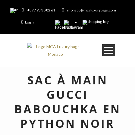
+377 93 30 82 61
monaco@mcaluxurybags.com
Login
SAC À MAIN
GUCCI
BABOUCHKA EN
PYTHON NOIR