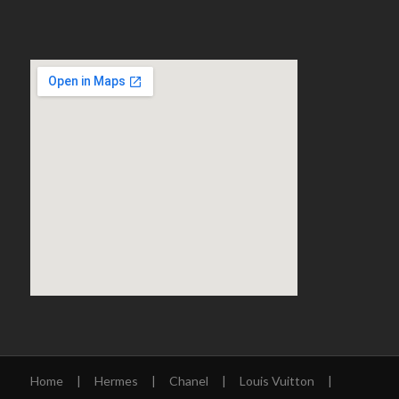
Home
|
Hermes
|
Chanel
|
Louis Vuitton
|