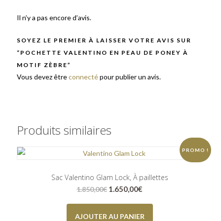
Il n’y a pas encore d’avis.
SOYEZ LE PREMIER À LAISSER VOTRE AVIS SUR
“POCHETTE VALENTINO EN PEAU DE PONEY À
MOTIF ZÈBRE”
Vous devez être
connecté
pour publier un avis.
Produits similaires
PROMO !
Sac Valentino Glam Lock, À paillettes
Le
Le
1.650,00
€
1.850,00
€
prix
prix
initial
actuel
était :
est :
AJOUTER AU PANIER
1.850,00€.
1.650,00€.