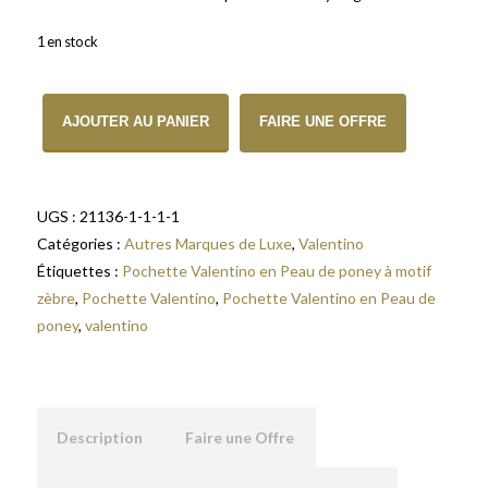
1 en stock
quantité de Pochette Valentino en Peau de poney à motif zèbre
AJOUTER AU PANIER
FAIRE UNE OFFRE
UGS :
21136-1-1-1-1
Catégories :
Autres Marques de Luxe
,
Valentino
Étiquettes :
Pochette Valentino en Peau de poney à motif
zèbre
,
Pochette Valentino
,
Pochette Valentino en Peau de
poney
,
valentino
Description
Faire une Offre