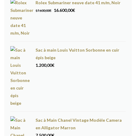
Rolex Submariner neuve date 41 m/m, Noir
Le
Le
16.600,00
€
17.600,00
€
prix
prix
initial
actuel
était :
est :
17.600,00€.
16.600,00€.
Sac à main Louis Vuitton Sorbonne en cuir
épis beige
1.200,00
€
Sac à Main Chanel Vintage Modèle Camera
en Alligator Marron
7.500,00
€