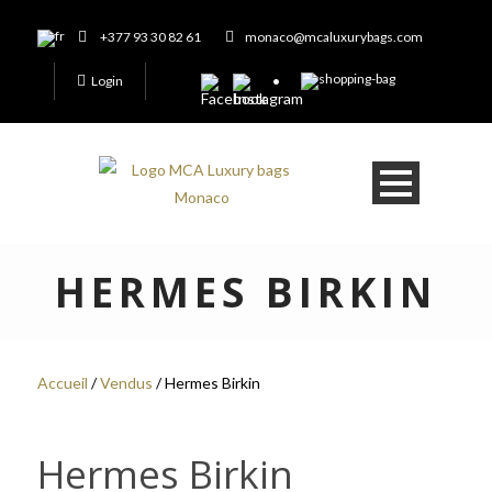
+377 93 30 82 61
monaco@mcaluxurybags.com
Login
HERMES BIRKIN
Accueil
/
Vendus
/ Hermes Birkin
Hermes Birkin