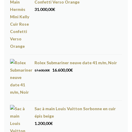
Confetti Verso Orange
31.000,00
€
Rolex Submariner neuve date 41 m/m, Noir
Le
Le
16.600,00
€
17.600,00
€
prix
prix
initial
actuel
était :
est :
17.600,00€.
16.600,00€.
Sac à main Louis Vuitton Sorbonne en cuir
épis beige
1.200,00
€