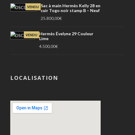
Sac à main Hermès Kelly 28 en
VENDU
cuir Togo noir stamp B – Neuf
25.800,00
€
Hermès Évelyne 29 Couleur
VENDU
Lime
4.500,00
€
LOCALISATION