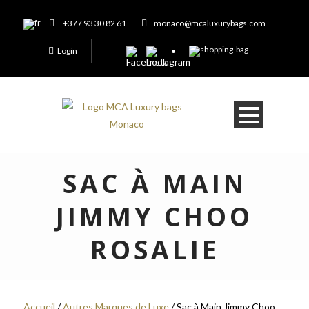
+377 93 30 82 61
monaco@mcaluxurybags.com
Login
SAC À MAIN
JIMMY CHOO
ROSALIE
Accueil
/
Autres Marques de Luxe
/ Sac à Main Jimmy Choo