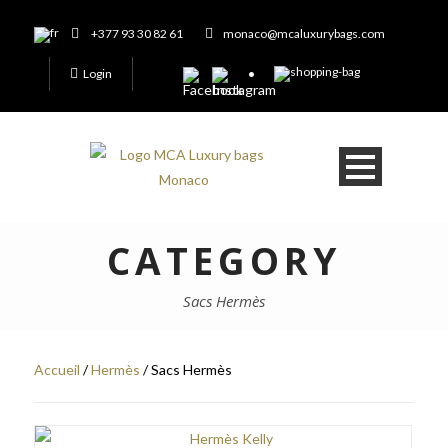
+377 93 30 82 61
monaco@mcaluxurybags.com
Login
CATEGORY
Sacs Hermès
Accueil
/
Hermès
/ Sacs Hermès