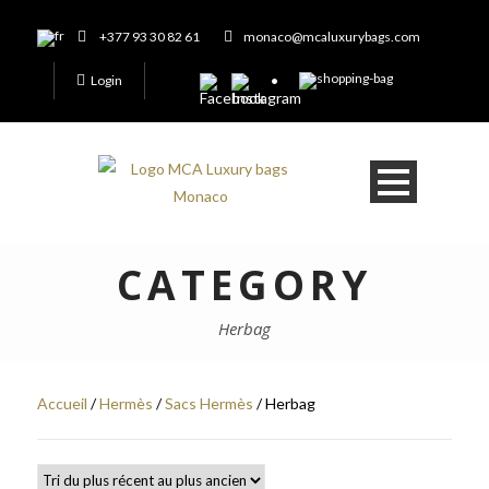
+377 93 30 82 61
monaco@mcaluxurybags.com
Login
CATEGORY
Herbag
Accueil
/
Hermès
/
Sacs Hermès
/ Herbag