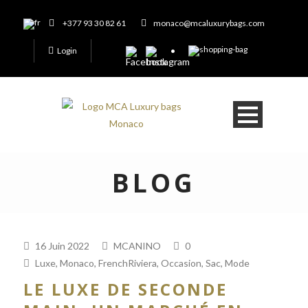
+377 93 30 82 61
monaco@mcaluxurybags.com
Login
BLOG
16 Juin 2022
MCANINO
0
Luxe
,
Monaco
,
FrenchRiviera
,
Occasion
,
Sac
,
Mode
LE LUXE DE SECONDE