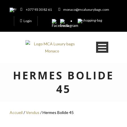
+377 93 30 82 61
monaco@mcaluxurybags.com
Login
HERMES BOLIDE
45
Accueil
/
Vendus
/ Hermes Bolide 45