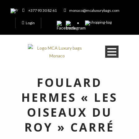
+377 93 30 82 61
monaco@mcaluxurybags.com
Login
FOULARD
HERMES « LES
OISEAUX DU
ROY » CARRÉ