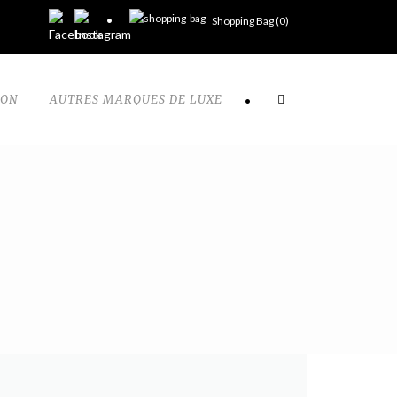
Shopping Bag (
0
)
TON
AUTRES MARQUES DE LUXE
•