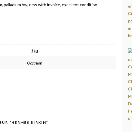
ur, palladium hw, new with invoice, excellent condition
1 kg
Occasion
 SUR “HERMES BIRKIN”