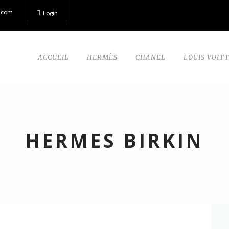
.com
Login
ACCUEIL
HERMÈS
CHANEL
LOUIS VUIT
HERMES BIRKIN