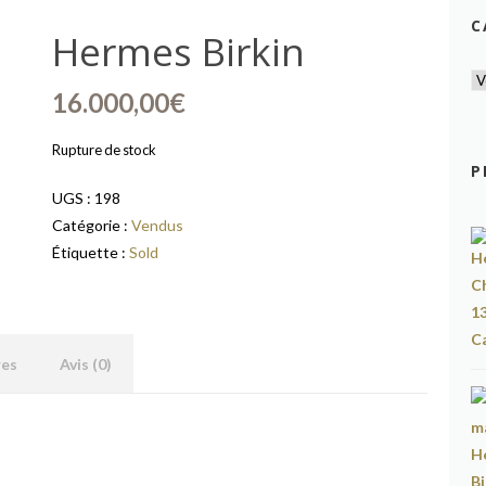
C
Hermes Birkin
16.000,00
€
Rupture de stock
P
UGS :
198
Catégorie :
Vendus
Étiquette :
Sold
res
Avis (0)