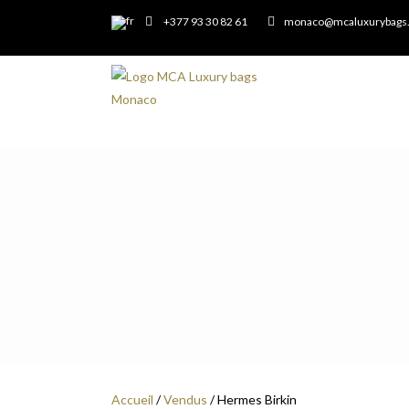
+377 93 30 82 61
monaco@mcaluxurybags
Accueil
/
Vendus
/ Hermes Birkin