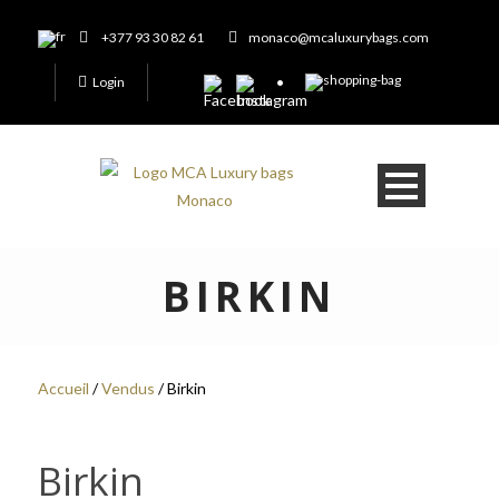
+377 93 30 82 61
monaco@mcaluxurybags.com
Login
BIRKIN
Accueil
/
Vendus
/ Birkin
Birkin