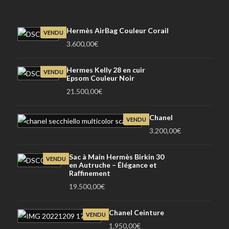
Hermès AirBag Couleur Corail
VENDU
3.600,00
€
Hermes Kelly 28 en cuir
VENDU
Epsom Couleur Noir
21.500,00
€
Chanel
VENDU
3.200,00
€
Sac à Main Hermès Birkin 30
VENDU
en Autruche – Élégance et
Raffinement
19.500,00
€
Chanel Ceinture
VENDU
1.950,00
€