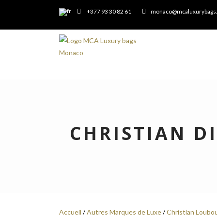
+377 93 30 82 61
monaco@mcaluxurybags
CHRISTIAN D
Accueil
/
Autres Marques de Luxe
/
Christian Loubo