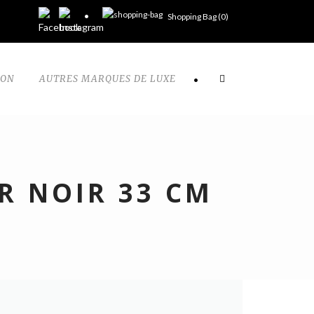
Shopping Bag (
0
)
TON
AUTRES MARQUES DE LUXE
•
R NOIR 33 CM