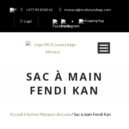
+377 93 30 82 61
monaco@mcaluxurybags.com
Login
SAC À MAIN
FENDI KAN
Accueil
/
Autres Marques de Luxe
/ Sac à main Fendi Kan