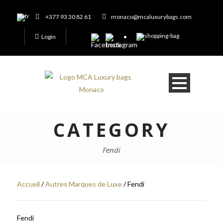
+377 93 30 82 61
monaco@mcaluxurybags.com
Login
CATEGORY
Fendi
Accueil
/
Autres Marques de Luxe
/ Fendi
Fendi