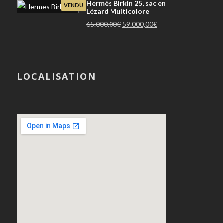
Hermès Birkin 25, sac en
VENDU
Lézard Multicolore
Le
Le
65.000,00
€
59.000,00
€
prix
prix
initial
actuel
était :
est :
65.000,00€.
59.000,00€.
LOCALISATION