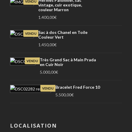
Hermes Palonnier, sac
VENDU
vintage, cuir exotique,
couleur Marron
1.400,00
€
Sac à dos Chanel en Toile
VENDU
Couleur Vert
1.450,00
€
Très Grand Sac à Main Prada
VENDU
en Cuir Noir
5.000,00
€
Bracelet Fred Force 10
VENDU
5.500,00
€
LOCALISATION