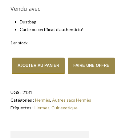
Vendu avec
Dustbag
Carte ou certificat d’authenticité
1 en stock
quantité de Hermes Double Sens, en croco et cuir Vert
AJOUTER AU PANIER
FAIRE UNE OFFRE
UGS :
2131
Catégories :
Hermès
,
Autres sacs Hermès
Étiquettes :
Hermes
,
Cuir exotique