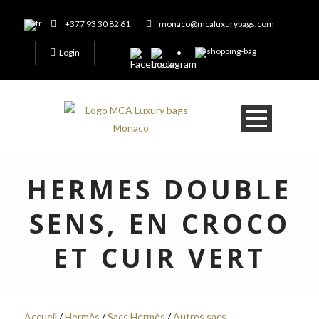
+377 93 30 82 61
monaco@mcaluxurybags.com
Login
HERMES DOUBLE
SENS, EN CROCO
ET CUIR VERT
Accueil
/
Hermès
/
Sacs Hermès
/
Autres sacs