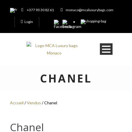
+377 93 30 82 61
monaco@mcaluxurybags.com
Login
CHANEL
Accueil
/
Vendus
/ Chanel
Chanel