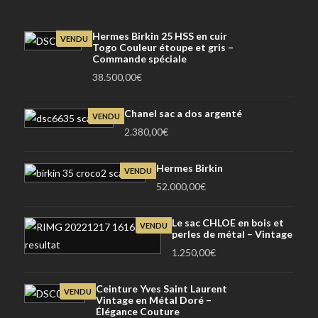
Hermes Birkin 25 HSS en cuir
VENDU
Togo Couleur étoupe et gris –
Commande spéciale
38.500,00
€
Chanel sac a dos argenté
VENDU
2.380,00
€
Hermes Birkin
VENDU
52.000,00
€
Le sac CHLOE en bois et
VENDU
perles de métal – Vintage
1.250,00
€
Ceinture Yves Saint Laurent
VENDU
Vintage en Métal Doré –
Élégance Couture