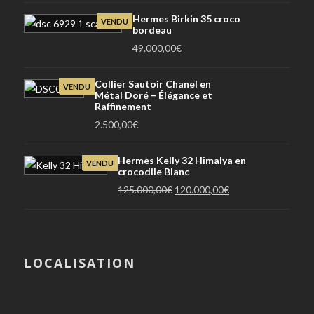
Hermes Birkin 35 croco
VENDU
bordeau
49.000,00
€
Collier Sautoir Chanel en
VENDU
Métal Doré – Élégance et
Raffinement
2.500,00
€
Hermes Kelly 32 Himalya en
VENDU
crocodile Blanc
Le
Le
125.000,00
€
120.000,00
€
prix
prix
initial
actuel
était :
est :
125.000,00€.
120.000,00€.
LOCALISATION