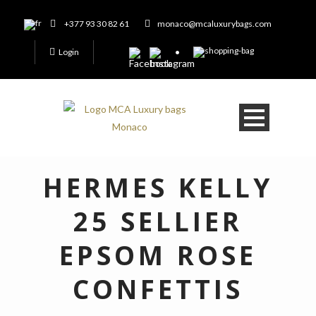
+377 93 30 82 61
monaco@mcaluxurybags.com
Login
HERMES KELLY
25 SELLIER
EPSOM ROSE
CONFETTIS