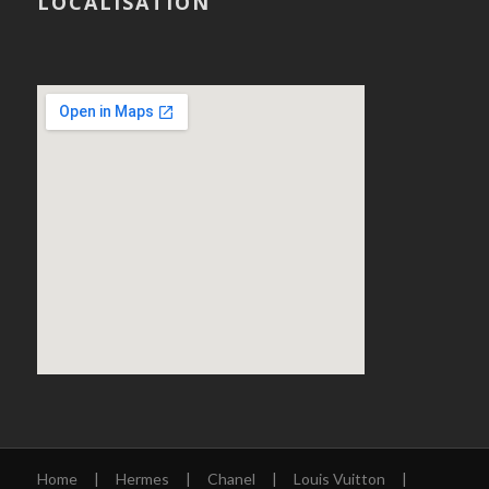
LOCALISATION
Home
|
Hermes
|
Chanel
|
Louis Vuitton
|