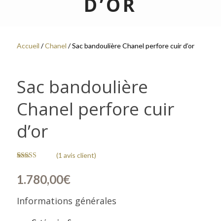
D’OR
Accueil
/
Chanel
/ Sac bandoulière Chanel perfore cuir d’or
Sac bandoulière
Chanel perfore cuir
d’or
(
1
avis client)
Noté
1
5.00
sur 5 basé
1.780,00
€
sur
notation
client
Informations générales