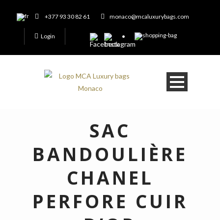
+377 93 30 82 61
monaco@mcaluxurybags.com
Login
SAC
BANDOULIÈRE
CHANEL
PERFORE CUIR