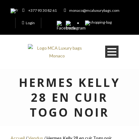
+377 93 30 82 61
monaco@mcaluxurybags.com
Login
HERMES KELLY
28 EN CUIR
TOGO NOIR
Accueil
/
Vendus
/ Hermes Kelly 28 en cuir Togo noir