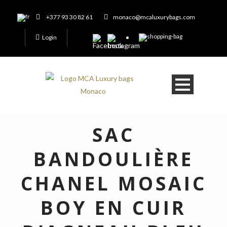
+377 93 30 82 61
monaco@mcaluxurybags.com
Login
SAC
BANDOULIÈRE
CHANEL MOSAIC
BOY EN CUIR