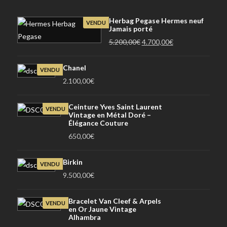
Herbag Pegase Hermes neuf
VENDU
Jamais porté
Le
Le
5.200,00
€
4.700,00
€
prix
prix
initial
actuel
Chanel
VENDU
était :
est :
2.100,00
€
5.200,00€.
4.700,00€.
Ceinture Yves Saint Laurent
VENDU
Vintage en Métal Doré –
Élégance Couture
650,00
€
Birkin
VENDU
9.500,00
€
Bracelet Van Cleef & Arpels
VENDU
en Or Jaune Vintage
Alhambra