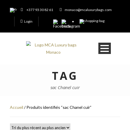
+377 93 30 82 61
monaco@mcaluxurybags.com
Login
TAG
sac Chanel cuir
Accueil
/ Produits identifiés “sac Chanel cuir”