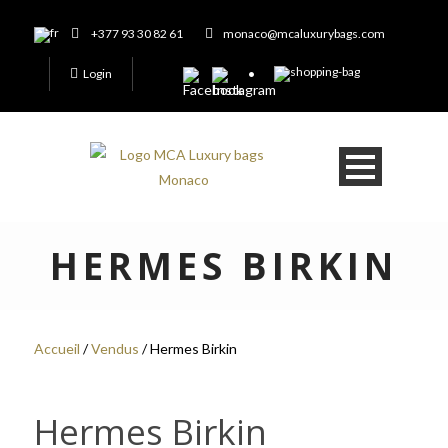
+377 93 30 82 61
monaco@mcaluxurybags.com
Login
HERMES BIRKIN
Accueil
/
Vendus
/ Hermes Birkin
Hermes Birkin