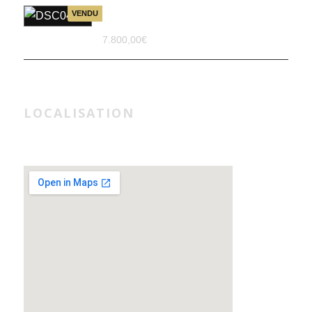
Sac à main Hermès Birkin 30
VENDU
en cuir SWIFT stamp J 2006
7.800,00
€
LOCALISATION