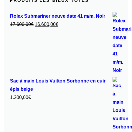
PRODUITS LES MIEUX NOTÉS
Rolex Submariner neuve date 41 m/m, Noir
Le
Le
17.600,00
€
16.600,00
€
prix
prix
initial
actuel
était :
est :
17.600,00€.
16.600,00€.
Sac à main Louis Vuitton Sorbonne en cuir
épis beige
1.200,00
€