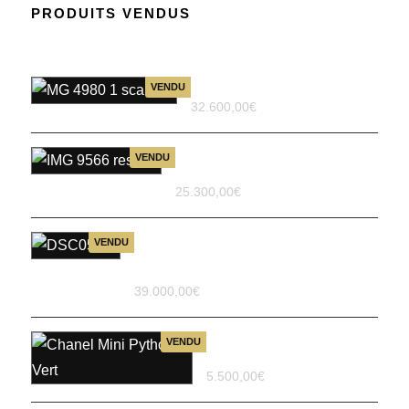
PRODUITS VENDUS
Constance en alligator
VENDU
32.600,00
€
Sac à main Hermès Kelly 25
VENDU
en cuir Togo Mushroom
25.300,00
€
Sac à Main Hermès Birkin 35
VENDU
Cargo en Toile Marron –
Stamp U
39.000,00
€
Sac bandoulière Chanel
VENDU
Mini Python Vert
5.500,00
€