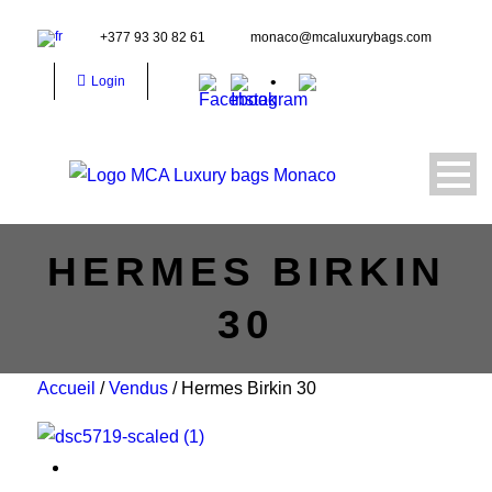
+377 93 30 82 61
monaco@mcaluxurybags.com
Login
HERMES BIRKIN
30
Accueil
/
Vendus
/ Hermes Birkin 30