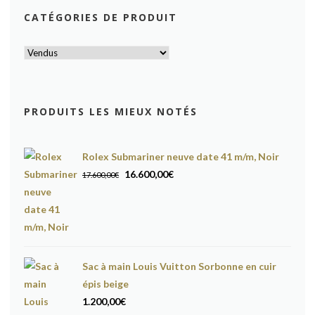
CATÉGORIES DE PRODUIT
PRODUITS LES MIEUX NOTÉS
Rolex Submariner neuve date 41 m/m, Noir
Le
Le
16.600,00
€
17.600,00
€
prix
prix
initial
actuel
était :
est :
17.600,00€.
16.600,00€.
Sac à main Louis Vuitton Sorbonne en cuir
épis beige
1.200,00
€