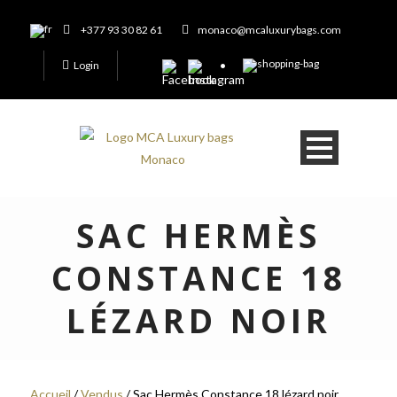
+377 93 30 82 61
monaco@mcaluxurybags.com
Login
SAC HERMÈS
CONSTANCE 18
LÉZARD NOIR
Accueil
/
Vendus
/ Sac Hermès Constance 18 lézard noir