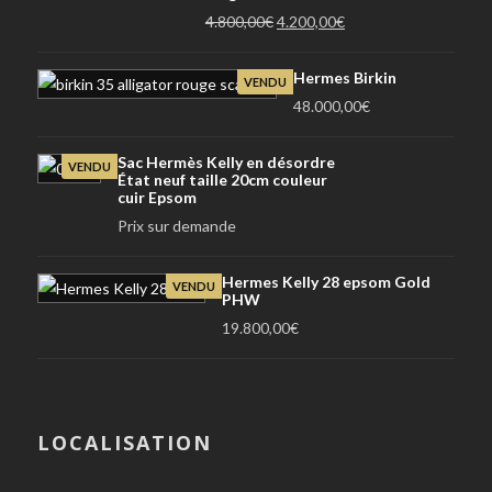
Le
Le
4.800,00
€
4.200,00
€
prix
prix
initial
actuel
Hermes Birkin
VENDU
était :
est :
48.000,00
€
4.800,00€.
4.200,00€.
Sac Hermès Kelly en désordre
VENDU
État neuf taille 20cm couleur
cuir Epsom
Prix sur demande
Hermes Kelly 28 epsom Gold
VENDU
PHW
19.800,00
€
LOCALISATION