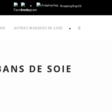
Shopping Bag (
0
)
TON
AUTRES MARQUES DE LUXE
•
ANS DE SOIE