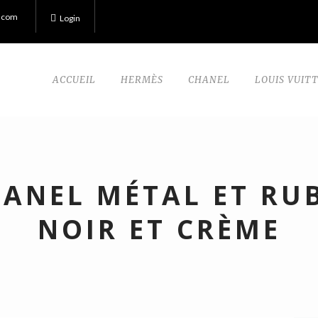
.com
Login
ACCUEIL
HERMÈS
CHANEL
LOUIS VUIT
HANEL MÉTAL ET RUB
NOIR ET CRÈME