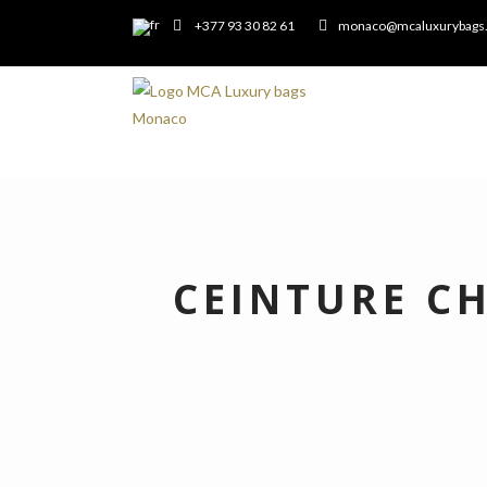
+377 93 30 82 61
monaco@mcaluxurybags
CEINTURE C