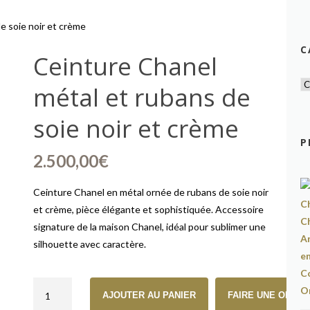
e soie noir et crème
C
Ceinture Chanel
métal et rubans de
soie noir et crème
P
2.500,00
€
Ceinture Chanel en métal ornée de rubans de soie noir
et crème, pièce élégante et sophistiquée. Accessoire
signature de la maison Chanel, idéal pour sublimer une
silhouette avec caractère.
quantité de Ceinture Chanel métal et rubans de soie noir et cr
AJOUTER AU PANIER
FAIRE UNE OFFRE