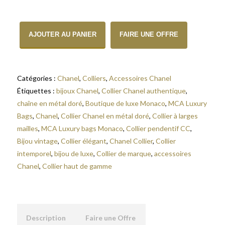
quantité de Boucles d'Oreilles Chanel à Clips en Métal Doré, Nacre
AJOUTER AU PANIER
FAIRE UNE OFFRE
Catégories :
Chanel
,
Colliers
,
Accessoires Chanel
Étiquettes :
bijoux Chanel
,
Collier Chanel authentique
,
chaîne en métal doré
,
Boutique de luxe Monaco
,
MCA Luxury
Bags
,
Chanel
,
Collier Chanel en métal doré
,
Collier à larges
mailles
,
MCA Luxury bags Monaco
,
Collier pendentif CC
,
Bijou vintage
,
Collier élégant
,
Chanel Collier
,
Collier
intemporel
,
bijou de luxe
,
Collier de marque
,
accessoires
Chanel
,
Collier haut de gamme
Description
Faire une Offre