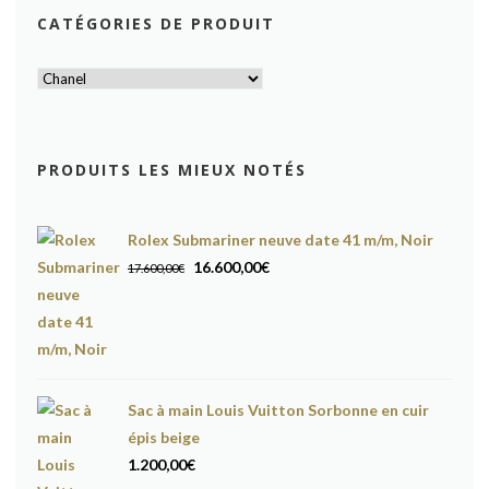
CATÉGORIES DE PRODUIT
PRODUITS LES MIEUX NOTÉS
Rolex Submariner neuve date 41 m/m, Noir
Le
Le
16.600,00
€
17.600,00
€
prix
prix
initial
actuel
était :
est :
17.600,00€.
16.600,00€.
Sac à main Louis Vuitton Sorbonne en cuir
épis beige
1.200,00
€