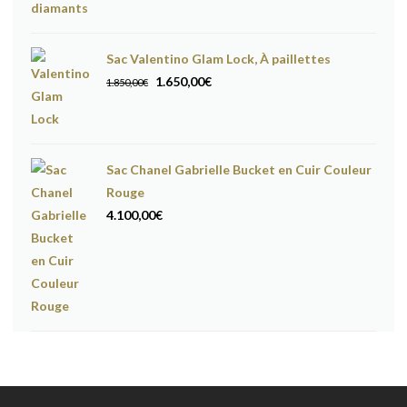
Sac Valentino Glam Lock, À paillettes
Le
Le
1.650,00
€
1.850,00
€
prix
prix
initial
actuel
était :
est :
Sac Chanel Gabrielle Bucket en Cuir Couleur
1.850,00€.
1.650,00€.
Rouge
4.100,00
€