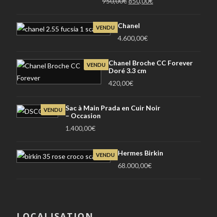
Le
Le
950,00
€
850,00
€
prix
prix
initial
actuel
Chanel
VENDU
était :
est :
4.600,00
€
950,00€.
850,00€.
Chanel Broche CC Forever
VENDU
Doré 3.3 cm
420,00
€
Sac à Main Prada en Cuir Noir
VENDU
– Occasion
1.400,00
€
Hermes Birkin
VENDU
68.000,00
€
LOCALISATION