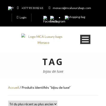
+377 93 30 82 61
monaco@mcaluxurybags.com
Login
TAG
bijou de luxe
Accueil
/ Produits identifiés “bijou de luxe”