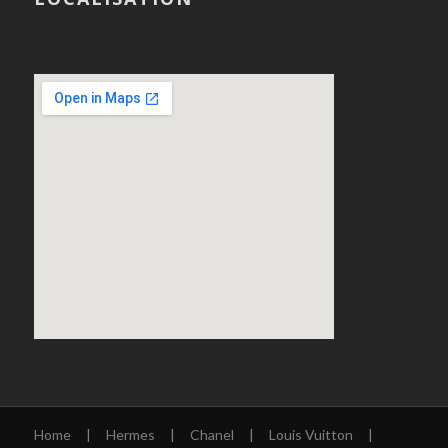
Home
|
Hermes
|
Chanel
|
Louis Vuitton
|