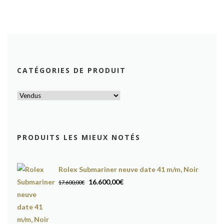
CATÉGORIES DE PRODUIT
PRODUITS LES MIEUX NOTÉS
Rolex Submariner neuve date 41 m/m, Noir
Le
Le
16.600,00
€
17.600,00
€
prix
prix
initial
actuel
était :
est :