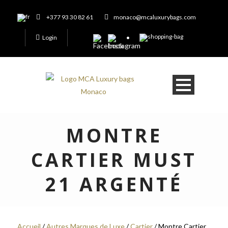
+377 93 30 82 61
monaco@mcaluxurybags.com
Login
MONTRE
CARTIER MUST
21 ARGENTÉ
Accueil
/
Autres Marques de Luxe
/
Cartier
/ Montre Cartier