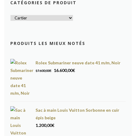
CATÉGORIES DE PRODUIT
PRODUITS LES MIEUX NOTÉS
Rolex Submariner neuve date 41 m/m, Noir
Le
Le
16.600,00
€
17.600,00
€
prix
prix
initial
actuel
était :
est :
17.600,00€.
16.600,00€.
Sac à main Louis Vuitton Sorbonne en cuir
épis beige
1.200,00
€