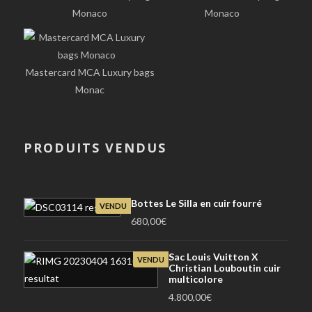
Monaco
Monaco
Mastercard MCA Luxury bags
Monac
PRODUITS VENDUS
Bottes Le Silla en cuir fourré
VENDU
680,00
€
Sac Louis Vuitton X
VENDU
Christian Louboutin cuir
multicolore
4.800,00
€