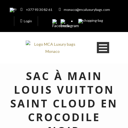
+377 93 30 82 61
monaco@mcaluxurybags.com
Login
SAC À MAIN
LOUIS VUITTON
SAINT CLOUD EN
CROCODILE