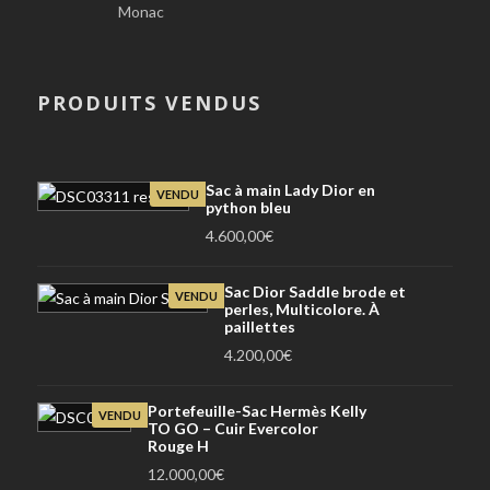
Monac
PRODUITS VENDUS
Sac à main Lady Dior en
VENDU
python bleu
4.600,00
€
Sac Dior Saddle brode et
VENDU
perles, Multicolore. À
paillettes
4.200,00
€
Portefeuille-Sac Hermès Kelly
VENDU
TO GO – Cuir Evercolor
Rouge H
12.000,00
€