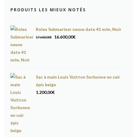
PRODUITS LES MIEUX NOTÉS
Rolex Submariner neuve date 41 m/m, Noir
Le
Le
16.600,00
€
17.600,00
€
prix
prix
initial
actuel
était :
est :
17.600,00€.
16.600,00€.
Sac à main Louis Vuitton Sorbonne en cuir
épis beige
1.200,00
€