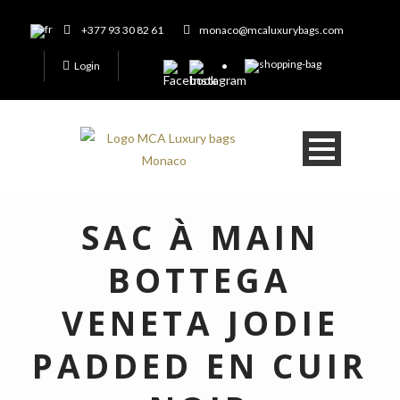
+377 93 30 82 61
monaco@mcaluxurybags.com
Login
SAC À MAIN
BOTTEGA
VENETA JODIE
PADDED EN CUIR