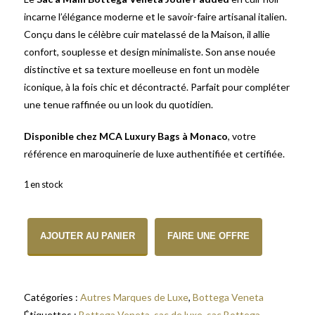
incarne l’élégance moderne et le savoir-faire artisanal italien.
Conçu dans le célèbre cuir matelassé de la Maison, il allie
confort, souplesse et design minimaliste. Son anse nouée
distinctive et sa texture moelleuse en font un modèle
iconique, à la fois chic et décontracté. Parfait pour compléter
une tenue raffinée ou un look du quotidien.
Disponible chez MCA Luxury Bags à Monaco
, votre
référence en maroquinerie de luxe authentifiée et certifiée.
1 en stock
quantité de Sac à Main Bottega Veneta Jodie Padded en Cuir Noir
AJOUTER AU PANIER
FAIRE UNE OFFRE
Catégories :
Autres Marques de Luxe
,
Bottega Veneta
Étiquettes :
Bottega Veneta
,
sac de luxe
,
sac Bottega