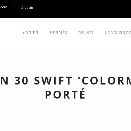
.com
Login
ACCUEIL
HERMÈS
CHANEL
LOUIS VUIT
N 30 SWIFT ‘COLOR
PORTÉ