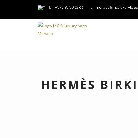
+377 93 30 82 61
monaco@mcaluxurybags
HERMÈS BIRKI