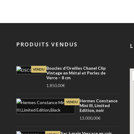
PRODUITS VENDUS
L
Boucles d’Oreilles Chanel Clip
VENDU
Vintage en Métal et Perles de
Verre – 8 cm
1.850,00
€
Hermes Constance
VENDU
Mini III, Limited
Edition, noir
13.000,00
€
Sac à main Versace en cuir