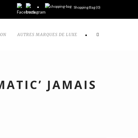
Shopping Bag (
0
)
TON
AUTRES MARQUES DE LUXE
•
MATIC’ JAMAIS