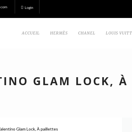
.com
Login
ACCUEIL
HERMÈS
CHANEL
LOUIS VUIT
TINO GLAM LOCK, À 
alentino Glam Lock, À paillettes