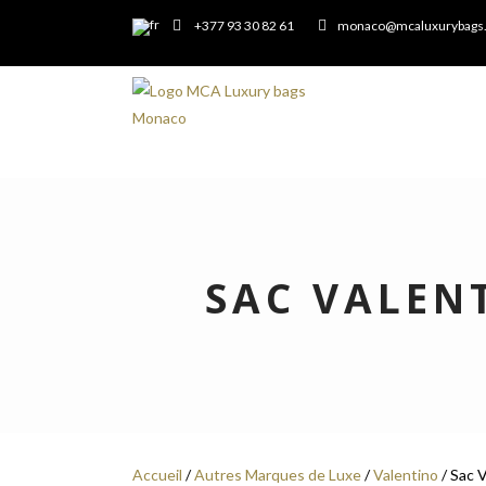
+377 93 30 82 61
monaco@mcaluxurybags
SAC VALEN
Accueil
/
Autres Marques de Luxe
/
Valentino
/ Sac V