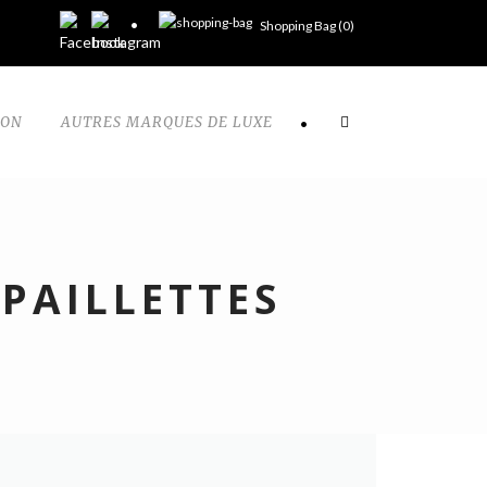
Shopping Bag (
0
)
TON
AUTRES MARQUES DE LUXE
•
PAILLETTES