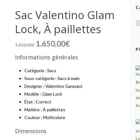
C
Sac Valentino Glam
Lock, À paillettes
Le
Le
1.650,00
€
1.850,00
€
prix
prix
P
Informations générales
initial
actuel
était :
est :
Catégorie : Sacs
1.850,00€.
1.650,00€.
Sous-catégorie : Sacs à main
Designer : Valentino Garavani
Modèle : Glam Lock
État : Correct
Matière : À paillettes
Couleur : Multicolore
Dimensions