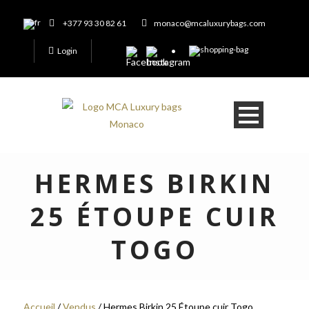
+377 93 30 82 61
monaco@mcaluxurybags.com
Login
HERMES BIRKIN
25 ÉTOUPE CUIR
TOGO
Accueil
/
Vendus
/ Hermes Birkin 25 Étoupe cuir Togo