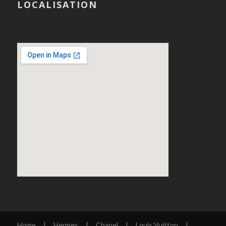
LOCALISATION
Home
|
Hermes
|
Chanel
|
Louis Vuitton
|