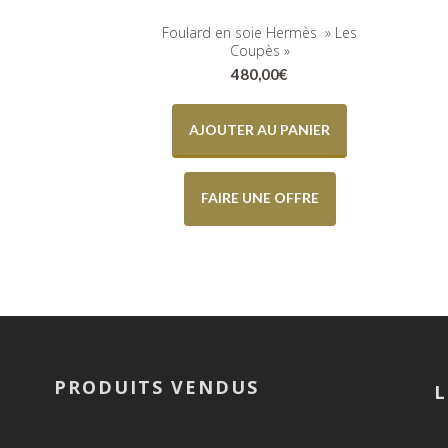
Foulard en soie Hermès » Les
Coupès »
480,00
€
AJOUTER AU PANIER
FAIRE UNE OFFRE
PRODUITS VENDUS
L