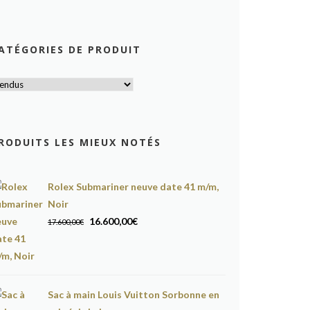
ATÉGORIES DE PRODUIT
RODUITS LES MIEUX NOTÉS
Rolex Submariner neuve date 41 m/m,
Noir
Le
Le
16.600,00
€
17.600,00
€
prix
prix
initial
actuel
était :
est :
17.600,00€.
16.600,00€.
Sac à main Louis Vuitton Sorbonne en