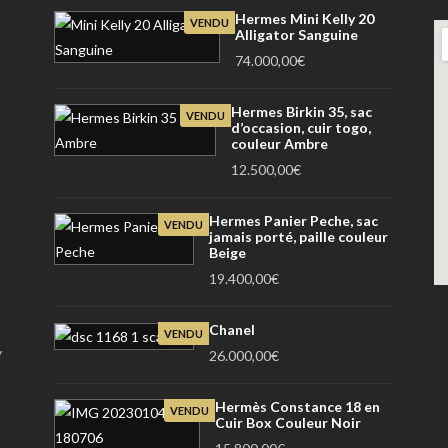
Hermes Mini Kelly 20
VENDU
Alligator Sanguine
74.000,00
€
Hermes Birkin 35, sac
VENDU
d’occasion, cuir togo,
couleur Ambre
12.500,00
€
Hermes Panier Peche, sac
VENDU
jamais porté, paille couleur
Beige
19.400,00
€
Chanel
VENDU
y
26.000,00
€
Hermès Constance 18 en
VENDU
Cuir Box Couleur Noir