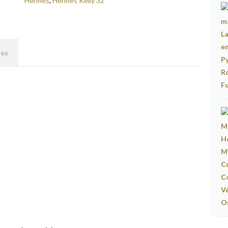
Hermes
,
Hermes Kelly 32
res