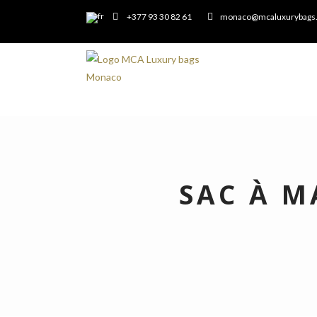
+377 93 30 82 61
monaco@mcaluxurybags
SAC À M