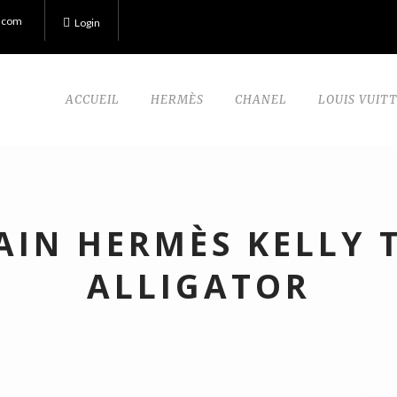
.com
Login
ACCUEIL
HERMÈS
CHANEL
LOUIS VUIT
AIN HERMÈS KELLY 
ALLIGATOR