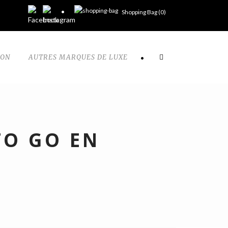
Shopping Bag (
0
)
TON
AUTRES MARQUES DE LUXE
•
TO GO EN